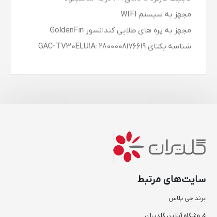
مجهز به سیستم WIFI
مجهز به پره های طلایی کندانسور GoldenFin
شناسه یکتای GAC-TV30ELU1A: 2800008176619
سایت‌های مرتبط
برند جی پلاس
فروشگاه آنلاین گلدیران