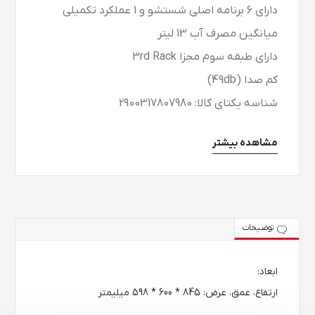
دارای 6 برنامه اصلی شستشو و 1 عملکرد تکمیلی
میانگین مصرف آب 13 لیتر
دارای طبقه سوم مجزا 3rd Rack
کم صدا (49db)
شناسه یکتای کالا: 2900317807980
مشاهده بیشتر
توضیحات
ابعاد:
ارتفاع، عمق، عرض: 845 * 600 * 598 میلیمتر