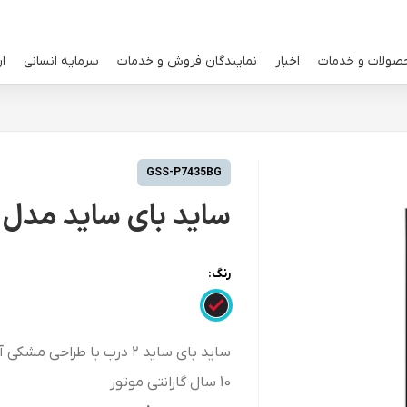
صولات و خدمات
اخبار
نمایندگان فروش و خدمات
سرمایه انسانی
ار
GSS-P7435BG
ساید بای ساید مدل GSS-P7435BG
رنگ:
ساید بای ساید ۲ درب با طراحی مشکی آینه ای - ظرفیت کل 555 لیتر
10 سال گارانتی موتور