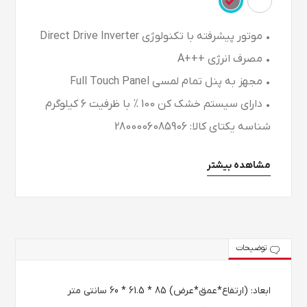
• موتور پیشرفته با تکنولوژی Direct Drive Inverter
• مصرف انرژی +++A
• مجهز به پنل تمام لمسی Full Touch Panel
• دارای سیستم خشک کن 100 % با ظرفیت 6 کیلوگرم
شناسه یکتای کالا: 2800006085906
مشاهده بیشتر
توضیحات
ابعاد: (ارتفاع*عمق*عرض) 85 * 61.5 * 60 سانتی متر