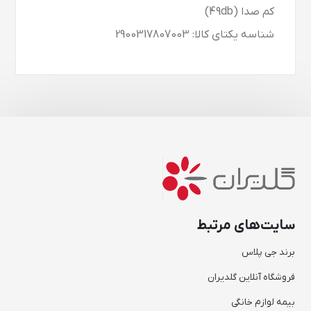
کم صدا (49db)
شناسه یکتای کالا: 2900317807003
سایت‌های مرتبط
برند جی پلاس
فروشگاه آنلاین گلدیران
بیمه لوازم خانگی