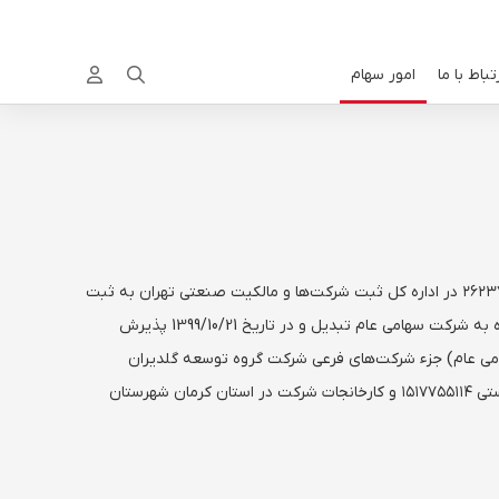
تباط با ما
امور سهام


شرکت صنایع گلدیران (سهامی عام) به شناسه ملی ۱۰۸۶۱۳۳۱۰۱۰ در تاریخ1384/10/05 به صورت شرکت سهامی خاص تاسیس و طی شماره ثبت ۲۶۲۳۷۳ در اداره کل ثبت شرکت‌ها و مالکیت صنعتی تهران به ثبت
رسیده و متعاقباً از تاریخ1385/02/03 شروع به بهره برداری نموده است. شرکت در تاریخ1400/11/24 به موجب صورتجلسه مجمع عمومی فوق العاده به شرکت سهامی عام تبدیل و در تاریخ 1399/10/21 پذیرش
 شرکت صنایع گلدیران (سهامی عام) جزء شرکت‌های فرعی شرکت گروه توسعه گلدیران
(سهامی خاص) می باشد. مرکز اصلی شرکت صنایع گلدیران در تهران محله گاندی، خیابان آفریقا، خیابان شهید علی شهاب پلاک یک طبقه دوم کدپستی ۱۵۱۷۷۵۵۱۱۴ و کارخانجات شرکت در استان کرمان شهرستان