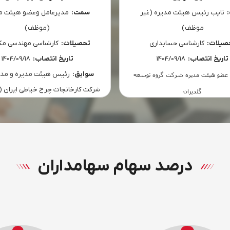
:
نایب رئیس هیئت مدیره (غیر
سمت:
مدیرعامل وعضو هیئت م
موظف)
(موظف)
صیلات:
کارشناسی حسابداری
تحصیلات:
کارشناسي مهندسي مک
تاریخ انتصاب:
1404/09/18
تاریخ انتصاب:
1404/09/18
سوابق:
رئیس هیئت مدیره و مدی
عضو هیئت مدیره شرکت گروه توسعه
شرکت کارخانجات چرخ خیاطی ایران (
گلدیران
درصد سهام سهامداران