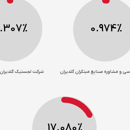
.307
%
0.974
%
 و مشاوره صنایع مبتکران گلدیران
شرکت لجستیک گلدیران
17.080
%