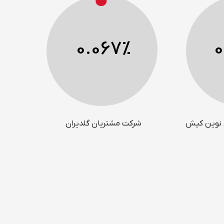
0.067
%
0
 نوین کیش
شرکت مشتریان گلدیران