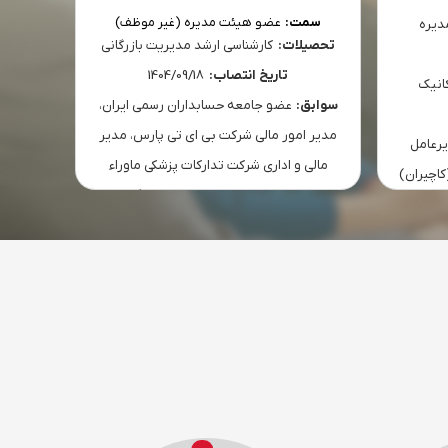
سمت:
عضو هیئت مدیره (غیر موظف)
دیره
تحصیلات:
کارشناسی ارشد مدیریت بازرگانی
تحص
تاریخ انتصاب:
1404/09/18
انيک
سوابق:
عضو جامعه حسابداران رسمی ایران،
سواب
مدیر امور مالی شرکت بی ای تی پارس، مدیر
مهر،
رعامل
مالی و اداری شرکت تدارکات پزشکی ماوراء
مدیری
کاچیران)
بحار، معاونت مالی و اقتصادی شرکت گلدیران
های آل