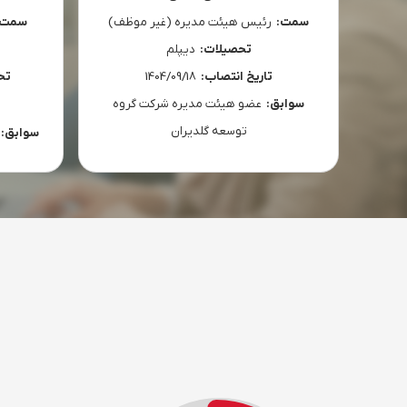
سمت:
رئیس هیئت مدیره (غیر موظف)
سمت
تحصیلات:
دیپلم
تاریخ انتصاب:
1404/09/18
تح
سوابق:
عضو هیئت مدیره شرکت گروه
توسعه گلدیران
سوابق: