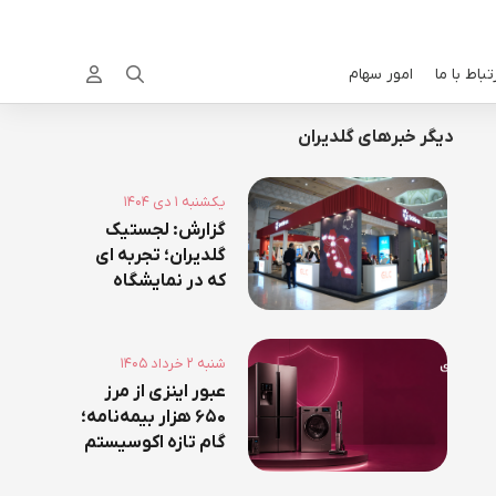
تباط با ما
امور سهام


دیگر خبرهای گلدیران
۱۴۰۴ يکشنبه ۱ دي
گزارش: لجستیک
گلدیران؛ تجربه ای
که در نمایشگاه
روایت شد!
۱۴۰۵ شنبه ۲ خرداد
عبور اینزی از مرز
۶۵۰ هزار بیمه‌نامه؛
گام تازه اکوسیستم
گلدیران در توسعه
خدمات بیمه‌ای